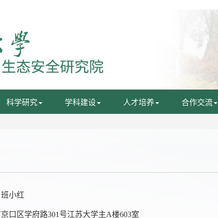
科学研究
学科建设
人才培养
合作交流
：班小红
市京口区学府路
301
号江苏大学主
A
楼
603
室